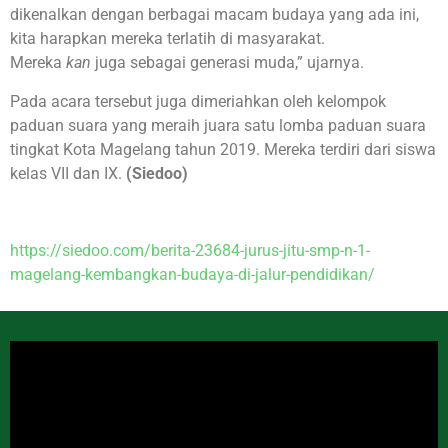
dikenalkan dengan berbagai macam budaya yang ada ini,
kita harapkan mereka terlatih di masyarakat.
Mereka
kan
juga sebagai generasi muda,” ujarnya.
Pada acara tersebut juga dimeriahkan oleh kelompok
paduan suara yang meraih juara satu lomba paduan suara
tingkat Kota Magelang tahun 2019. Mereka terdiri dari siswa
kelas VII dan IX.
(Siedoo)
https://siedoo.com/berita-23684-jurus-jitu-smp-n-1-
magelang-kembangkan-budaya-di-jalur-pendidikan/