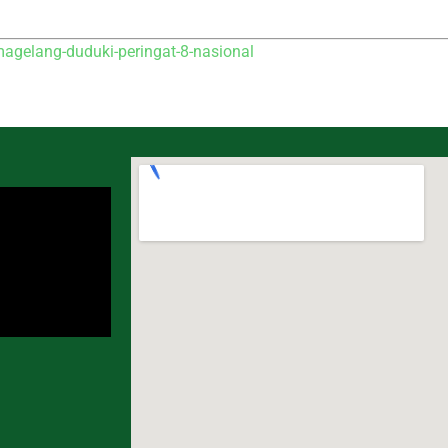
elang-duduki-peringat-8-nasional