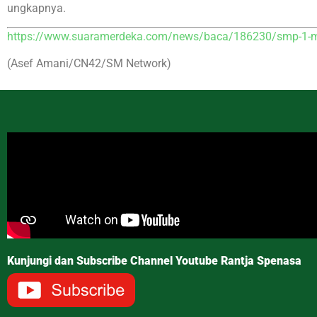
ungkapnya.
https://www.suaramerdeka.com/news/baca/186230/smp-1-mag
(Asef Amani/CN42/SM Network)
Kunjungi dan Subscribe Channel Youtube Rantja Spenasa