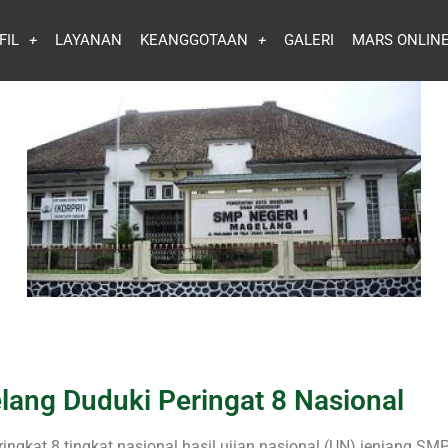
FIL
LAYANAN
KEANGGOTAAN
GALERI
MARS ONLIN
ang Duduki Peringat 8 Nasional
ngkat 8 tingkat nasional hasil ujian nasional (UN) jenjang S