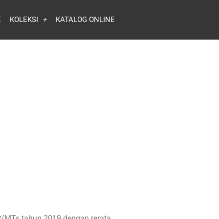
E
KOLEKSI
KATALOG ONLINE
MP/MTs tahun 2019 dengan rerata