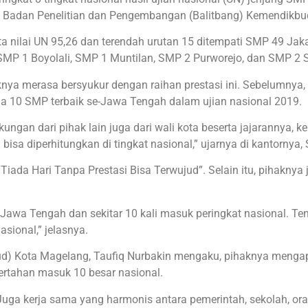
leh Badan Penelitian dan Pengembangan (Balitbang) Kemendikbud
 nilai UN 95,26 dan terendah urutan 15 ditempati SMP 49 Jaka
SMP 1 Boyolali, SMP 1 Muntilan, SMP 2 Purworejo, dan SMP 2
a merasa bersyukur dengan raihan prestasi ini. Sebelumnya, 
ama 10 SMP terbaik se-Jawa Tengah dalam ujian nasional 2019.
kungan dari pihak lain juga dari wali kota beserta jajarannya, k
bisa diperhitungkan di tingkat nasional,” ujarnya di kantornya, 
Tiada Hari Tanpa Prestasi Bisa Terwujud”. Selain itu, pihakn
 Jawa Tengah dan sekitar 10 kali masuk peringkat nasional. Te
ional,” jelasnya.
bud) Kota Magelang, Taufiq Nurbakin mengaku, pihaknya menga
ertahan masuk 10 besar nasional.
. Juga kerja sama yang harmonis antara pemerintah, sekolah, or