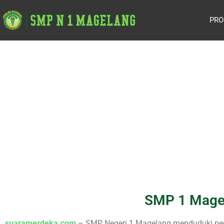
PRO
SMP 1 Magel
suaramerdeka.com
– SMP Negeri 1 Magelang menduduki peri