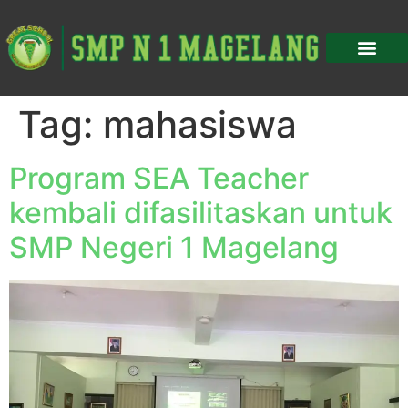
Tag:
mahasiswa
Program SEA Teacher
kembali difasilitaskan untuk
SMP Negeri 1 Magelang