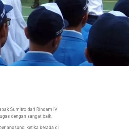
apak Sumitro dari Rindam IV
tugas dengan sangat baik.
erlangsung, ketika berada di