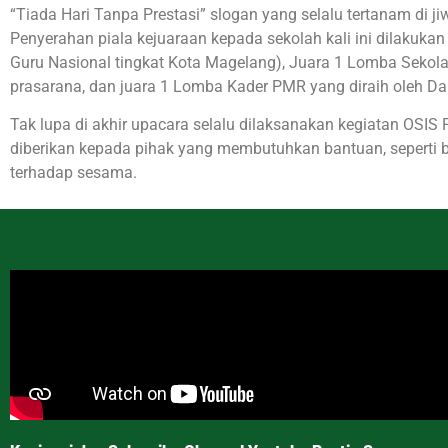
“Tiada Hari Tanpa Prestasi” slogan yang selalu tertanam di 
Penyerahan piala kejuaraan kepada sekolah kali ini dilakuka
Guru Nasional tingkat Kota Magelang), Juara 1 Lomba Sekolah
prasarana, dan juara 1 Lomba Kader PMR yang diraih oleh D
Tak lupa di akhir upacara selalu dilaksanakan kegiatan OSIS 
diberikan kepada pihak yang membutuhkan bantuan, seperti ba
terhadap sesama.