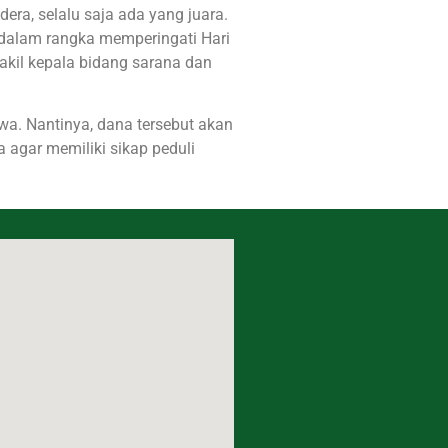
era, selalu saja ada yang juara.
a dalam rangka memperingati Hari
akil kepala bidang sarana dan
swa. Nantinya, dana tersebut akan
 agar memiliki sikap peduli