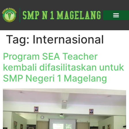
Tag:
Internasional
Program SEA Teacher
kembali difasilitaskan untuk
SMP Negeri 1 Magelang